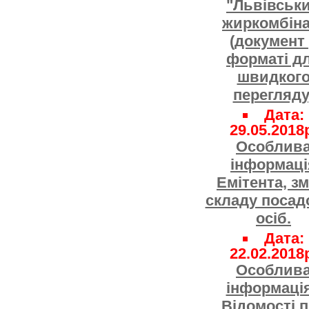
"Львівськ
жиркомбіна
(документ
форматі д
швидког
перегляду
Дата:
29.05.2018
Особлив
інформаці
Емітента, зм
складу посад
осіб.
Дата:
22.02.2018
Особлив
інформація
Відомості 