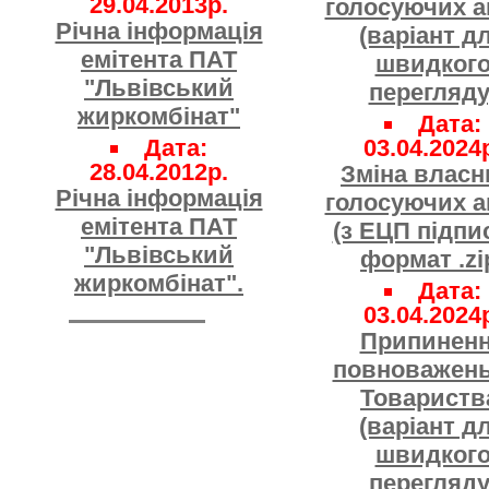
29.04.2013р.
голосуючих а
Річна інформація
(варіант д
емітента ПАТ
швидког
"Львівський
перегляду
жиркомбінат"
Дата:
Дата:
03.04.2024
28.04.2012р.
Зміна власн
Річна інформація
голосуючих а
емітента ПАТ
(з ЕЦП підпи
"Львівський
формат .zi
жиркомбінат".
Дата:
03.04.2024
Припинен
повноважен
Товариств
(варіант д
швидког
перегляду