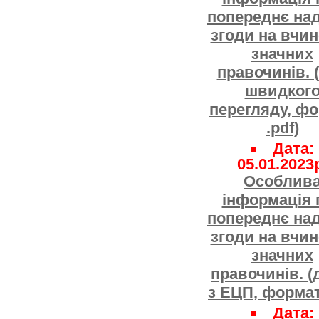
попереднє на
згоди на вчи
значних
правочинів. 
швидког
перегляду, ф
.pdf)
Дата:
05.01.2023
Особлив
інформація 
попереднє на
згоди на вчи
значних
правочинів. (
з ЕЦП, формат 
Дата: