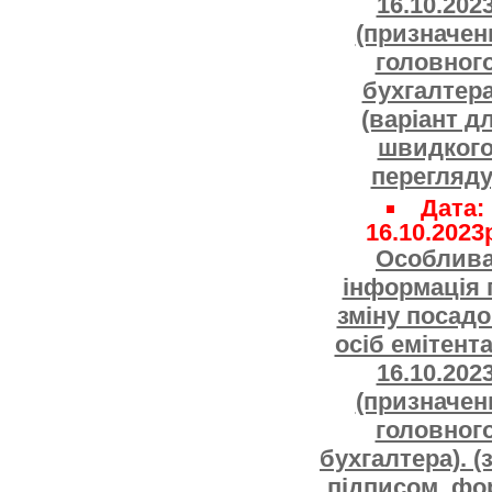
16.10.202
(призначен
головног
бухгалтера
(варіант д
швидког
перегляду
Дата:
16.10.2023
Особлив
інформація 
зміну посад
осіб емітента
16.10.202
(призначен
головног
бухгалтера). (
підписом, фо