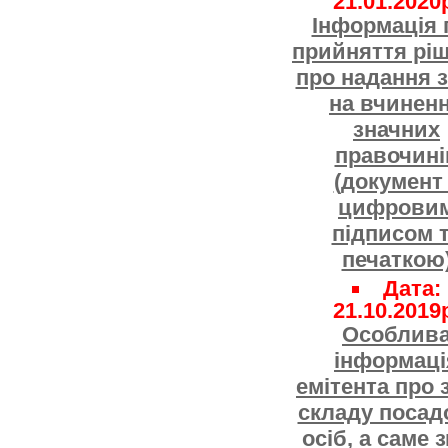
21.01.2020
Інформація 
прийняття рі
про надання 
на вчинен
значних
правочині
(документ
цифрови
підписом 
печаткою
Дата:
21.10.2019
Особлив
інформаці
емітента про 
складу посад
осіб, а саме 