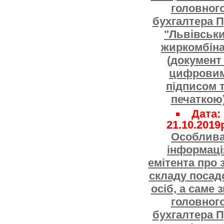
головног
бухгалтера 
"Львівськ
жиркомбіна
(документ
цифрови
підписом 
печаткою
Дата:
21.10.2019
Особлив
інформаці
емітента про 
складу посад
осіб, а саме 
головног
бухгалтера 