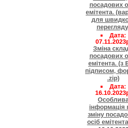
посадових о
емітента. (ва
для швидко
перегляду
Дата:
07.11.2023
Зміна скла
посадових о
емітента. (з
підписом, фо
.zip)
Дата:
16.10.2023
Особлив
інформація 
зміну посад
осіб емітента