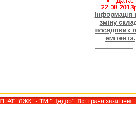
Дата:
22.08.2013
Iнформація 
зміну скла
посадових о
емітента.
ПрАТ "ЛЖК" - ТМ "Щедро". Всi права захищенi.