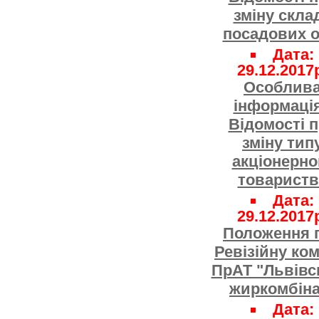
зміну скла
посадових о
Дата:
29.12.2017
Особлив
інформація
Відомості 
зміну тип
акціонерно
товариств
Дата:
29.12.2017
Положення 
Ревізійну ком
ПрАТ "Львівс
жиркомбіна
Дата: