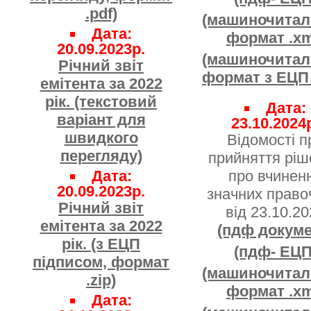
.pdf)
(машиночита
Дата:
формат .xm
20.09.2023р.
(машиночита
Річний звіт
формат з ЕЦП 
емітента за 2022
рік. (текстовий
Дата:
варіант для
23.10.2024
швидкого
Відомості п
перегляду)
прийняття ріш
Дата:
про вчинен
20.09.2023р.
значних право
Річний звіт
від 23.10.20
емітента за 2022
(пдф докуме
рік. (з ЕЦП
(пдф- ЕЦП
підписом, формат
(машиночита
.zip)
формат .xm
Дата: