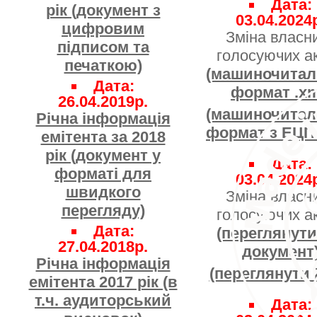
Дата:
рік (документ з
03.04.2024
цифровим
Зміна власн
підписом та
голосуючих ак
печаткою)
(машиночита
Дата:
формат .xm
26.04.2019р.
(машиночита
Річна інформація
формат з ЕЦП 
емітента за 2018
рік (документ у
Дата:
форматі для
03.04.2024
швидкого
Зміна власн
перегляду)
голосуючих ак
Дата:
(переглянути
27.04.2018р.
документ
Річна інформація
(переглянути
емітента 2017 рік (в
т.ч. аудиторський
Дата: