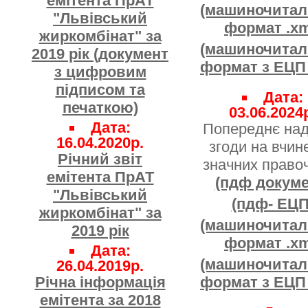
емітента ПрАТ
(машиночита
"Львівський
формат .xm
жиркомбінат" за
(машиночита
2019 рік (документ
формат з ЕЦП 
з цифровим
підписом та
Дата:
печаткою)
03.06.2024
Дата:
Попереднє на
16.04.2020р.
згоди на вчин
Річний звіт
значних правоч
емітента ПрАТ
(пдф докуме
"Львівський
(пдф- ЕЦП
жиркомбінат" за
(машиночита
2019 рік
формат .xm
Дата:
(машиночита
26.04.2019р.
Річна інформація
формат з ЕЦП 
емітента за 2018