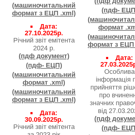
(пдф докуме
(машиночитальний
(пдф- ЕЦП
формат з ЕЦП .xml)
(машиночита
Дата:
формат .xm
27.10.2025р.
(машиночита
Річний звіт емітента
формат з ЕЦП 
2024 р.
(пдф документ)
Дата:
27.03.2025
(пдф- ЕЦП)
Особлива
(машиночитальний
інформація 
формат .xml)
прийняття ріш
(машиночитальний
про вчинен
формат з ЕЦП .xml)
значних право
від 27.03.20
Дата:
(пдф докуме
30.09.2025р.
Річний звіт емітента
(пдф- ЕЦП
за 2023 рік