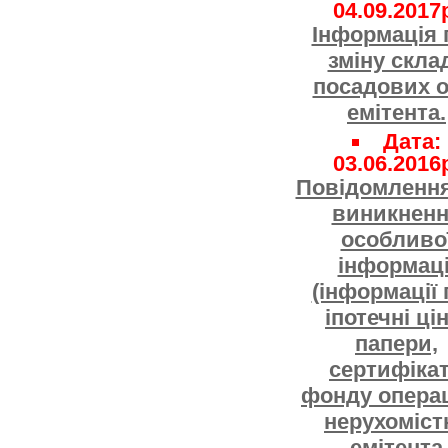
04.09.2017
Інформація 
зміну скла
посадових о
емітента.
Дата:
03.06.2016
Повідомлення
виникнен
особливо
інформаці
(інформації 
іпотечні цін
папери,
сертифіка
фонду операц
нерухоміст
емітента