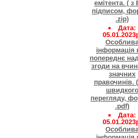
емітента. ( з
підписом, фо
.zip)
Дата:
05.01.2023
Особлив
інформація 
попереднє на
згоди на вчи
значних
правочинів. 
швидког
перегляду, ф
.pdf)
Дата:
05.01.2023
Особлив
інформація 