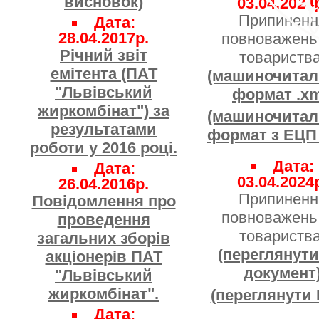
висновок)
03.04.2024
Припиненн
Дата:
28.04.2017р.
повноважень
Річний звіт
товариства
емітента (ПАТ
(машиночита
"Львівський
формат .xm
жиркомбінат") за
(машиночита
результатами
формат з ЕЦП 
роботи у 2016 році.
Дата:
Дата:
03.04.2024
26.04.2016р.
Припиненн
Повідомлення про
повноважень
проведення
товариства
загальних зборів
(переглянути
акціонерів ПАТ
документ
"Львівський
жиркомбінат".
(переглянути
Дата: