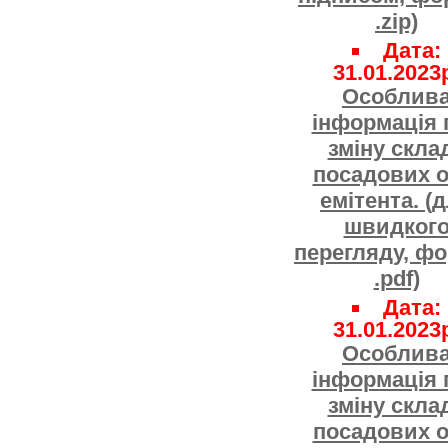
.zip)
Дата:
31.01.2023
Особлив
інформація 
зміну скла
посадових о
емітента. (
швидког
перегляду, ф
.pdf)
Дата:
31.01.2023
Особлив
інформація 
зміну скла
посадових о