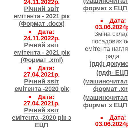
(машиночита
24.11.2022р.
формат з ЕЦП 
Річний звіт
емітента - 2021 рік
Дата:
(Формат .docx)
03.06.2024
Дата:
Зміна скла
24.11.2022р.
посадових о
Річний звіт
емітента нагл
емітента - 2021 рік
рада.
(Формат .xml)
(пдф докуме
Дата:
(пдф- ЕЦП
27.04.2021р.
Річний звіт
(машиночита
емітента -2020 рік
формат .xm
Дата:
(машиночита
27.04.2021р.
формат з ЕЦП 
Річний звіт
емітента -2020 рік з
Дата:
03.06.2024
ЕЦП