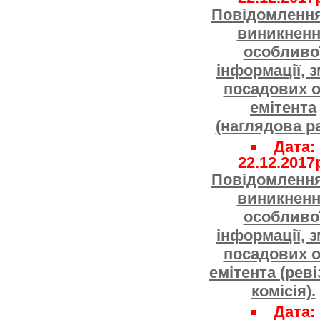
Повідомлення
виникнен
особливо
інформації, з
посадових о
емітента
(наглядова ра
Дата:
22.12.2017
Повідомлення
виникнен
особливо
інформації, з
посадових о
емітента (реві
комісія).
Дата: