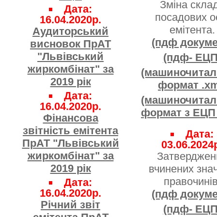
Зміна скла
Дата:
посадових о
16.04.2020р.
емітента.
Аудиторський
(пдф докуме
висновок ПрАТ
"Львівський
(пдф- ЕЦП
жиркомбінат" за
(машиночита
2019 рік
формат .xm
Дата:
(машиночита
16.04.2020р.
формат з ЕЦП 
Фінансова
звітність емітента
Дата:
ПрАТ "Львівський
03.06.2024
жиркомбінат" за
Затверджен
2019 рік
вчинених зна
правочинів
Дата:
16.04.2020р.
(пдф докуме
Річний звіт
(пдф- ЕЦП