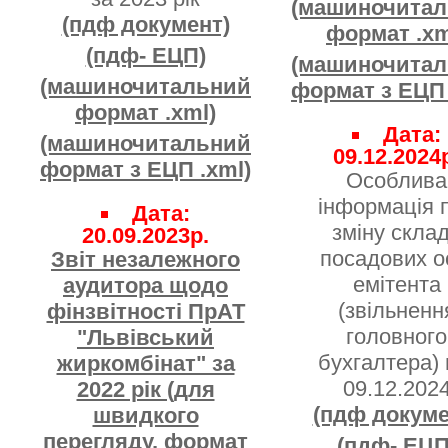
(машиночита
(пдф документ)
формат .xm
(пдф- ЕЦП)
(машиночита
(машиночитальний
формат з ЕЦП 
формат .xml)
Дата:
(машиночитальний
09.12.2024
формат з ЕЦП .xml)
Особлива
інформація 
Дата:
зміну скла
20.09.2023р.
посадових о
Звіт незалежного
емітента
аудитора щодо
(звільненн
фінзвітності ПрАТ
головного
"Львівський
бухгалтера) 
жиркомбінат" за
09.12.202
2022 рік (для
(пдф докуме
швидкого
перегляду, формат
(пдф- ЕЦП