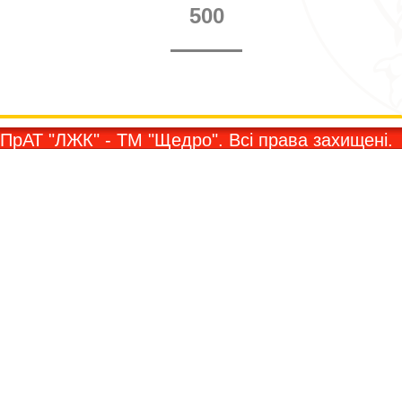
500
ПрАТ "ЛЖК" - ТМ "Щедро". Всi права захищенi.